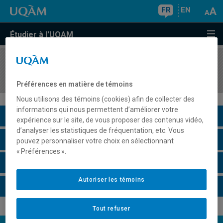
FR
EN
Étudier à l'UQAM
COURS
//
POL4463
Mouvements autochtones transnationaux
Préférences en matière de témoins
Nous utilisons des témoins (cookies) afin de collecter des
informations qui nous permettent d’améliorer votre
Description du cours
expérience sur le site, de vous proposer des contenus vidéo,
d’analyser les statistiques de fréquentation, etc. Vous
Horaire - Été 2026
pouvez personnaliser votre choix en sélectionnant
« Préférences ».
Horaire - Automne 2026
Autoriser les témoins
Horaire - Hiver 2027
Tout refuser