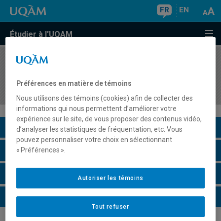
FR
EN
Étudier à l'UQAM
COURS
//
POL4711
Théorie des organisations et administration
Préférences en matière de témoins
publique
Nous utilisons des témoins (cookies) afin de collecter des
informations qui nous permettent d’améliorer votre
expérience sur le site, de vous proposer des contenus vidéo,
Description du cours
d’analyser les statistiques de fréquentation, etc. Vous
pouvez personnaliser votre choix en sélectionnant
Horaire - Été 2026
« Préférences ».
Horaire - Automne 2026
Autoriser les témoins
Horaire - Hiver 2027
Tout refuser