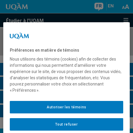
FR
EN
Étudier à l'UQAM
COURS
//
POL4762
Politique de finances publiques
Préférences en matière de témoins
Nous utilisons des témoins (cookies) afin de collecter des
informations qui nous permettent d’améliorer votre
Description du cours
expérience sur le site, de vous proposer des contenus vidéo,
d’analyser les statistiques de fréquentation, etc. Vous
Horaire - Été 2026
pouvez personnaliser votre choix en sélectionnant
« Préférences ».
Horaire - Automne 2026
Autoriser les témoins
Horaire - Hiver 2027
Tout refuser