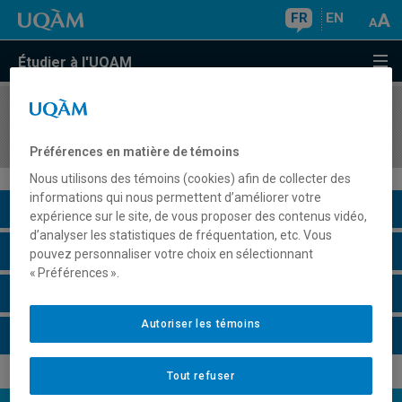
FR
EN
Étudier à l'UQAM
COURS
//
POL4762
Politique de finances publiques
Préférences en matière de témoins
Nous utilisons des témoins (cookies) afin de collecter des
informations qui nous permettent d’améliorer votre
Description du cours
expérience sur le site, de vous proposer des contenus vidéo,
d’analyser les statistiques de fréquentation, etc. Vous
Horaire - Été 2026
pouvez personnaliser votre choix en sélectionnant
« Préférences ».
Horaire - Automne 2026
Autoriser les témoins
Horaire - Hiver 2027
Tout refuser