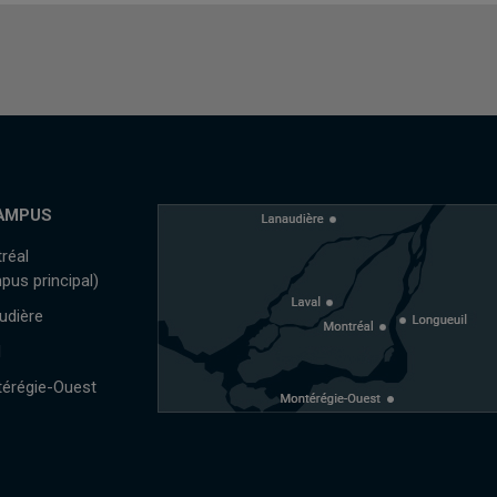
AMPUS
réal
pus principal)
udière
l
érégie-Ouest