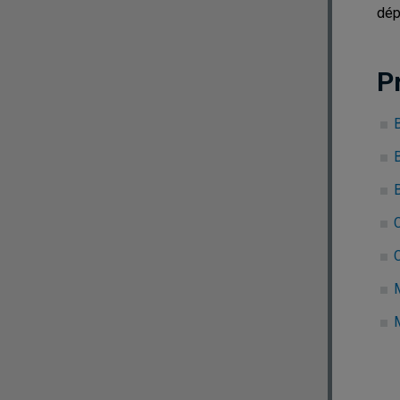
dép
P
C