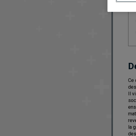
D
Ce 
des
Il 
soc
ens
mat
rev
la 
des