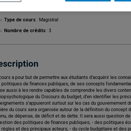
Cycle
: 1
Discipl
Type de cours
: Magistral
Nombre de crédits
: 3
escription
cours a pour but de permettre aux étudiants d'acquérir les conna
 politiques de finances publiques, de ses concepts fondamentaux 
vise aussi à les rendre capables de comprendre les divers conte
iopsychologique du Discours du budget, d'en identifier les princi
eignements s'appuieront surtout sur les cas du gouvernement 
ière du cours sera organisée autour de la définition du concept 
enu, de dépense, de déficit et de dette. Il sera aussi question de
gestion des politiques de finances publiques; - des politiques éc
 règles et des principaux acteurs; - du cycle budgétaire et des 