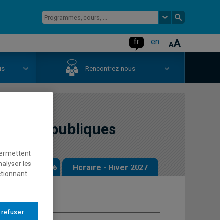
fr
en
us
Rencontrez-nous
finances publiques
permettent
nalyser les
 - Automne 2026
Horaire - Hiver 2027
ctionnant
 refuser