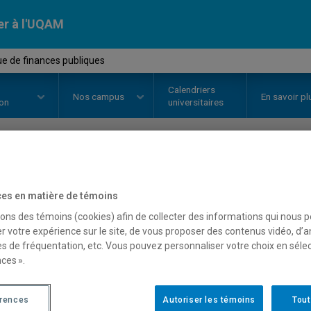
er à l'UQAM
ue de finances publiques
Calendriers
Nos
campus
En savoir pl
ion
universitaires
OURS
//
POL4762
-
Politique de 
es en matière de témoins
sons des témoins (cookies) afin de collecter des informations qui nous 
r votre expérience sur le site, de vous proposer des contenus vidéo, d’a
Description
Horaire - Été 2026
Horaire
es de fréquentation, etc. Vous pouvez personnaliser votre choix en séle
ces ».
érences
Autoriser les témoins
Tout