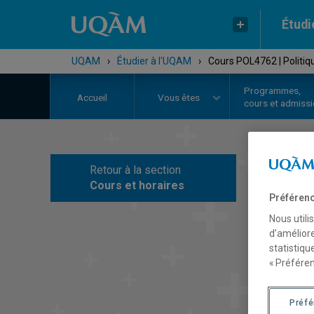
Étudi
UQAM
›
Étudier à l'UQAM
›
Cours POL4762 | Politiq
Programmes,
Accueil
Vous êtes
cours et admiss
Retour à la section
C
Cours et horaires
Préférenc
Nous utili
d’améliore
statistiqu
« Préféren
Préf