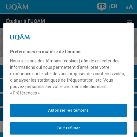
FR
EN
Étudier à l'UQAM
COURS
//
POL5450
Institutions internationales régionales
Préférences en matière de témoins
Nous utilisons des témoins (cookies) afin de collecter des
informations qui nous permettent d’améliorer votre
Description du cours
expérience sur le site, de vous proposer des contenus vidéo,
d’analyser les statistiques de fréquentation, etc. Vous
Horaire - Été 2026
pouvez personnaliser votre choix en sélectionnant
« Préférences ».
Horaire - Automne 2026
Autoriser les témoins
Horaire - Hiver 2027
Tout refuser