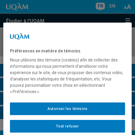
FR
EN
Étudier à l'UQAM
COURS
//
POL5781
Planification urbaine et régionale
Préférences en matière de témoins
Nous utilisons des témoins (cookies) afin de collecter des
informations qui nous permettent d’améliorer votre
Description du cours
expérience sur le site, de vous proposer des contenus vidéo,
d’analyser les statistiques de fréquentation, etc. Vous
Horaire - Été 2026
pouvez personnaliser votre choix en sélectionnant
« Préférences ».
Horaire - Automne 2026
Autoriser les témoins
Horaire - Hiver 2027
Tout refuser