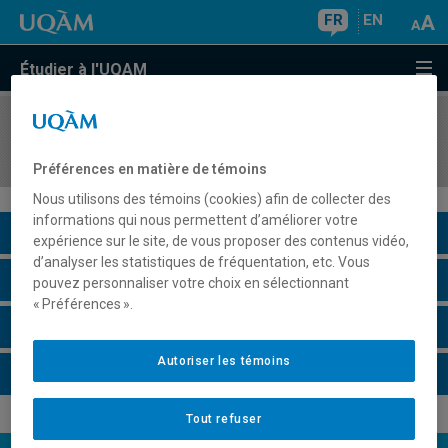
FR
EN
Étudier à l'UQAM
COURS
//
POL6020
Politique sociale de la vieillesse
Préférences en matière de témoins
Nous utilisons des témoins (cookies) afin de collecter des
informations qui nous permettent d’améliorer votre
Description du cours
expérience sur le site, de vous proposer des contenus vidéo,
d’analyser les statistiques de fréquentation, etc. Vous
Horaire - Été 2026
pouvez personnaliser votre choix en sélectionnant
« Préférences ».
Horaire - Automne 2026
Autoriser les témoins
Horaire - Hiver 2027
Tout refuser