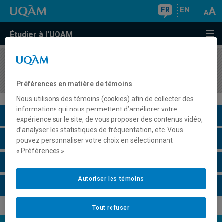
FR
EN
Étudier à l'UQAM
COURS
//
REL1451
Religion, culture et société
Préférences en matière de témoins
Nous utilisons des témoins (cookies) afin de collecter des
informations qui nous permettent d’améliorer votre
Description du cours
expérience sur le site, de vous proposer des contenus vidéo,
d’analyser les statistiques de fréquentation, etc. Vous
Horaire - Été 2026
pouvez personnaliser votre choix en sélectionnant
« Préférences ».
Horaire - Automne 2026
Autoriser les témoins
Horaire - Hiver 2027
Tout refuser