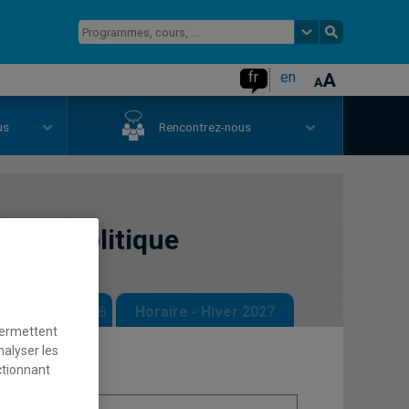
fr
en
us
Rencontrez-nous
que et politique
 - Automne 2026
Horaire - Hiver 2027
permettent
nalyser les
ctionnant