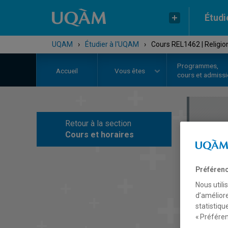
Étudi
UQAM
›
Étudier à l'UQAM
›
Cours REL1462 | Religion
Programmes,
Accueil
Vous êtes
cours et admiss
Retour à la section
C
Cours et horaires
Préférenc
Nous utili
d’améliore
statistiqu
« Préféren