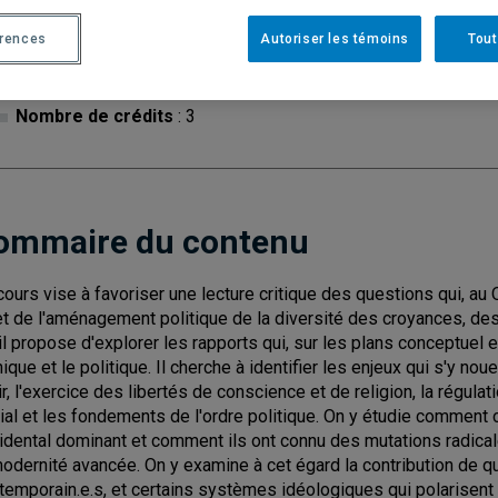
Cycle
: 1
Discipl
érences
Autoriser les témoins
Tout
Type de cours
: Magistral
Nombre de crédits
: 3
ommaire du contenu
cours vise à favoriser une lecture critique des questions qui, au 
et de l'aménagement politique de la diversité des croyances, de
, il propose d'explorer les rapports qui, sur les plans conceptuel et
thique et le politique. Il cherche à identifier les enjeux qui s'y n
gir, l'exercice des libertés de conscience et de religion, la régulat
ial et les fondements de l'ordre politique. On y étudie comment 
idental dominant et comment ils ont connu des mutations radical
modernité avancée. On y examine à cet égard la contribution de q
temporain.e.s, et certains systèmes idéologiques qui polarisen