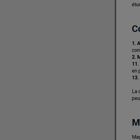
étu
C
1. 
co
2. 
11.
en 
13.
La 
peu
M
Mag