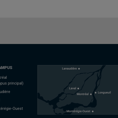
AMPUS
réal
pus principal)
udière
l
érégie-Ouest