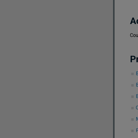
A
Cou
P
C