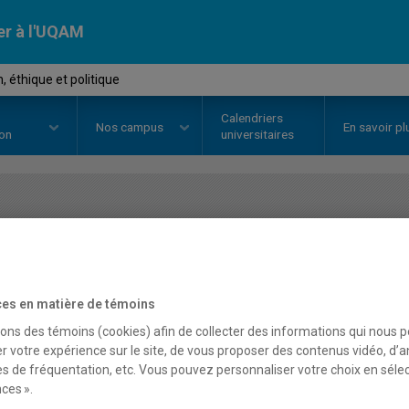
er à l'UQAM
, éthique et politique
Calendriers
Nos
campus
En savoir pl
ion
universitaires
OURS
//
REL1462
-
Religion, éthi
es en matière de témoins
Description
Horaire - Été 2026
Horaire
sons des témoins (cookies) afin de collecter des informations qui nous 
r votre expérience sur le site, de vous proposer des contenus vidéo, d’a
es de fréquentation, etc. Vous pouvez personnaliser votre choix en séle
ces ».