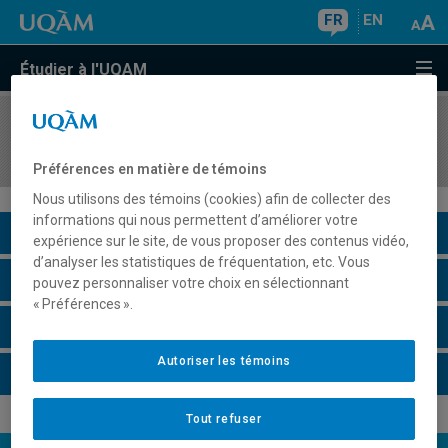
FR
EN
Étudier à l'UQAM
COURS
//
REL2219
Anthropologie de la religion
Préférences en matière de témoins
Nous utilisons des témoins (cookies) afin de collecter des
informations qui nous permettent d’améliorer votre
Description du cours
expérience sur le site, de vous proposer des contenus vidéo,
d’analyser les statistiques de fréquentation, etc. Vous
Horaire - Été 2026
pouvez personnaliser votre choix en sélectionnant
« Préférences ».
Horaire - Automne 2026
Autoriser les témoins
Horaire - Hiver 2027
Tout refuser