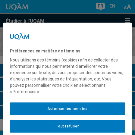
FR
EN
Étudier à l'UQAM
COURS
//
REL2317
Ritualités actuelles
Préférences en matière de témoins
Nous utilisons des témoins (cookies) afin de collecter des
informations qui nous permettent d’améliorer votre
Description du cours
expérience sur le site, de vous proposer des contenus vidéo,
d’analyser les statistiques de fréquentation, etc. Vous
Horaire - Été 2026
pouvez personnaliser votre choix en sélectionnant
« Préférences ».
Horaire - Automne 2026
Autoriser les témoins
Horaire - Hiver 2027
Tout refuser