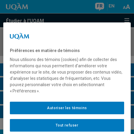
FR
EN
Étudier à l'UQAM
COURS
//
REL2612
Sciences des religions et sciences de l'action
Préférences en matière de témoins
Nous utilisons des témoins (cookies) afin de collecter des
informations qui nous permettent d’améliorer votre
Description du cours
expérience sur le site, de vous proposer des contenus vidéo,
d’analyser les statistiques de fréquentation, etc. Vous
Horaire - Été 2026
pouvez personnaliser votre choix en sélectionnant
« Préférences ».
Horaire - Automne 2026
Autoriser les témoins
Horaire - Hiver 2027
Tout refuser