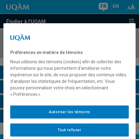
FR
EN
Étudier à l'UQAM
COURS
//
SAC4120
Loisirs et société
Préférences en matière de témoins
Nous utilisons des témoins (cookies) afin de collecter des
informations qui nous permettent d’améliorer votre
Description du cours
expérience sur le site, de vous proposer des contenus vidéo,
d’analyser les statistiques de fréquentation, etc. Vous
Horaire - Été 2026
pouvez personnaliser votre choix en sélectionnant
« Préférences ».
Horaire - Automne 2026
Autoriser les témoins
Horaire - Hiver 2027
Tout refuser