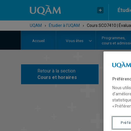
Étudi
UQAM
›
Étudier à l'UQAM
›
Cours SCO7410 | Évaluat
Programmes,
Accueil
Vous êtes
cours et admiss
Retour à la section
C
Cours et horaires
Préférenc
Nous utili
d’améliore
statistiqu
« Préféren
Préf