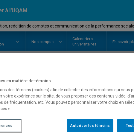
er à l'UQAM
ion, reddition de comptes et communication de la performance sociale
Calendriers
Nos
campus
En savoir pl
ion
universitaires
OURS
//
SCO7410
-
Évaluation, r
es en matière de témoins
communication de la per
sons des témoins (cookies) afin de collecter des informations qui nous 
r votre expérience sur le site, de vous proposer des contenus vidéo, d’a
es de fréquentation, etc. Vous pouvez personnaliser votre choix en séle
organisations
ces ».
érences
Autoriser les témoins
Tout
Description
Horaire - Été 2026
Horaire