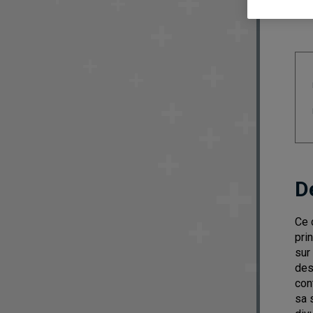
D
Ce 
pri
sur
des
con
sa 