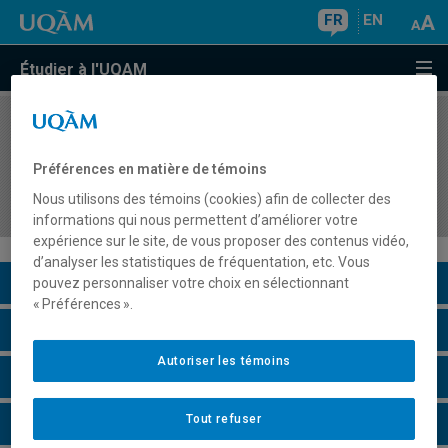
FR
EN
Étudier à l'UQAM
COURS
//
SCO7410
Évaluation, reddition de comptes et
Préférences en matière de témoins
communication de la performance sociale des
Nous utilisons des témoins (cookies) afin de collecter des
organisations
informations qui nous permettent d’améliorer votre
expérience sur le site, de vous proposer des contenus vidéo,
d’analyser les statistiques de fréquentation, etc. Vous
Description du cours
pouvez personnaliser votre choix en sélectionnant
« Préférences ».
Horaire - Été 2026
Autoriser les témoins
Horaire - Automne 2026
Tout refuser
Horaire - Hiver 2027