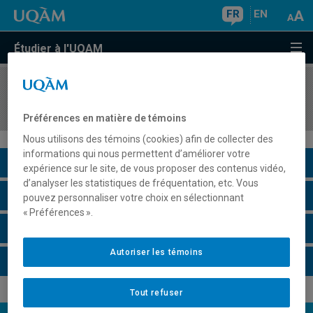
FR
EN
Étudier à l'UQAM
COURS
//
SCT1002
Système Terre
Préférences en matière de témoins
Nous utilisons des témoins (cookies) afin de collecter des
informations qui nous permettent d’améliorer votre
Description du cours
expérience sur le site, de vous proposer des contenus vidéo,
d’analyser les statistiques de fréquentation, etc. Vous
Horaire - Été 2026
pouvez personnaliser votre choix en sélectionnant
« Préférences ».
Horaire - Automne 2026
Autoriser les témoins
Horaire - Hiver 2027
Tout refuser