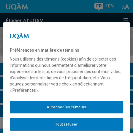
FR
EN
Étudier à l'UQAM
COURS
//
SCT4320
Océanographie
Préférences en matière de témoins
Nous utilisons des témoins (cookies) afin de collecter des
informations qui nous permettent d’améliorer votre
Description du cours
expérience sur le site, de vous proposer des contenus vidéo,
d’analyser les statistiques de fréquentation, etc. Vous
Horaire - Été 2026
pouvez personnaliser votre choix en sélectionnant
« Préférences ».
Horaire - Automne 2026
Autoriser les témoins
Horaire - Hiver 2027
Tout refuser