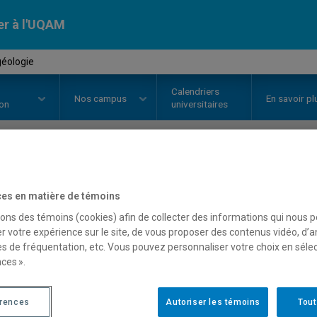
er à l'UQAM
éologie
Calendriers
Nos
campus
En savoir pl
ion
universitaires
OURS
//
SCT5312
-
Hydrogéologi
es en matière de témoins
sons des témoins (cookies) afin de collecter des informations qui nous 
r votre expérience sur le site, de vous proposer des contenus vidéo, d’a
Description
Horaire - Été 2026
Horaire
es de fréquentation, etc. Vous pouvez personnaliser votre choix en séle
ces ».
érences
Autoriser les témoins
Tout