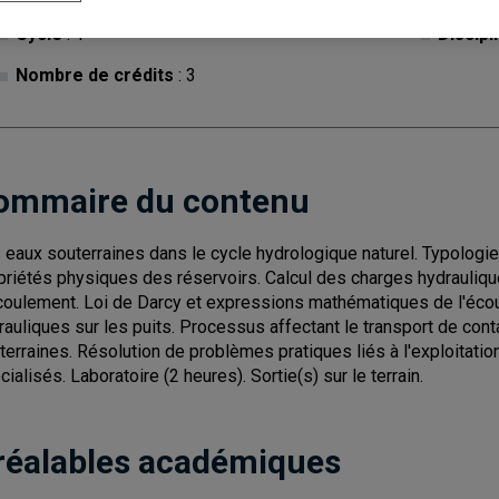
Cycle
: 1
Discipl
Nombre de crédits
: 3
ommaire du contenu
 eaux souterraines dans le cycle hydrologique naturel. Typolog
priétés physiques des réservoirs. Calcul des charges hydrauliq
coulement. Loi de Darcy et expressions mathématiques de l'écou
rauliques sur les puits. Processus affectant le transport de cont
terraines. Résolution de problèmes pratiques liés à l'exploitation
cialisés. Laboratoire (2 heures). Sortie(s) sur le terrain.
réalables académiques