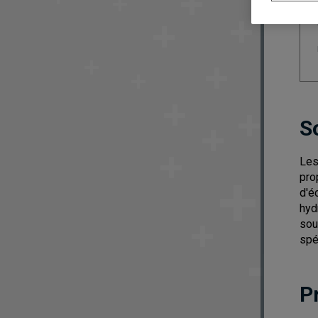
S
Les
pro
d'é
hyd
sou
spé
P