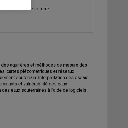
ine
: Sciences de la Terre
ie des aquifères et méthodes de mesure des
ues, cartes piézométriques et réseaux
lement souterrain. Interprétation des essais
aminants et vulnérabilité des eaux
 des eaux souterraines à l'aide de logiciels