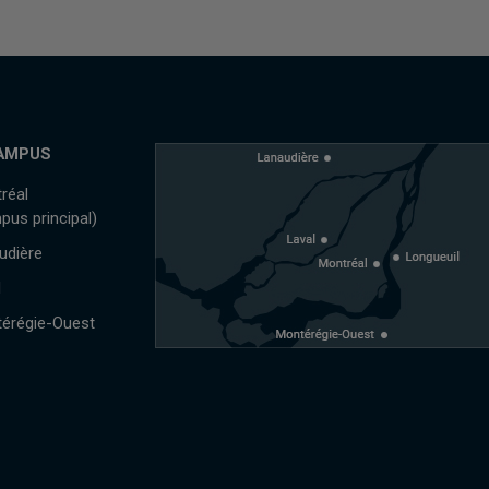
AMPUS
réal
pus principal)
udière
l
érégie-Ouest