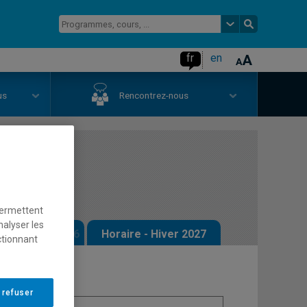
fr
en
us
Rencontrez-nous
e
permettent
nalyser les
 - Automne 2026
Horaire - Hiver 2027
ctionnant
 refuser