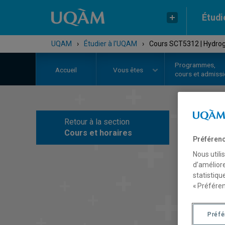
Étudi
UQAM
›
Étudier à l'UQAM
›
Cours SCT5312 | Hydrog
Programmes,
Accueil
Vous êtes
cours et admiss
Retour à la section
C
Cours et horaires
Préférenc
Nous utili
d’améliore
statistiqu
« Préféren
Préf