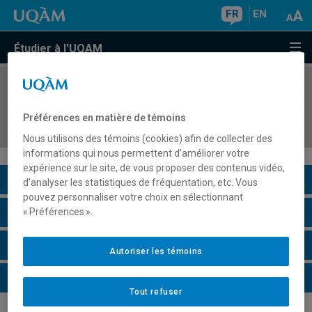
FR
EN
Étudier à l'UQAM
COURS
//
SEX8522
Fondements développementaux de la sexualité
Préférences en matière de témoins
humaine
Nous utilisons des témoins (cookies) afin de collecter des
informations qui nous permettent d’améliorer votre
expérience sur le site, de vous proposer des contenus vidéo,
Description du cours
d’analyser les statistiques de fréquentation, etc. Vous
pouvez personnaliser votre choix en sélectionnant
Horaire - Été 2026
« Préférences ».
Horaire - Automne 2026
Autoriser les témoins
Horaire - Hiver 2027
Tout refuser