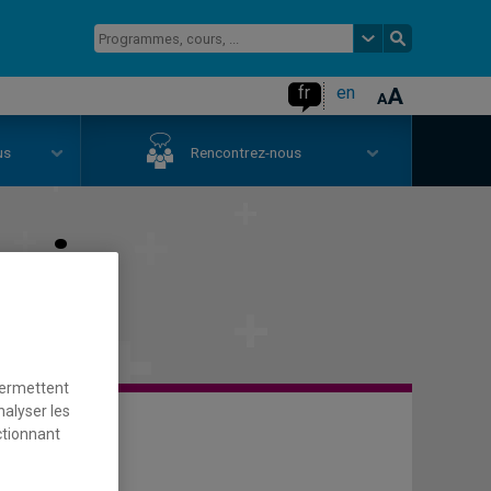
fr
en
us
Rencontrez-nous
ogie
permettent
nalyser les
ctionnant