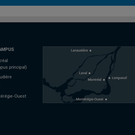
AMPUS
réal
pus principal)
udière
l
érégie-Ouest