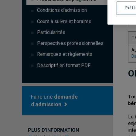
C
Préf
Conditions d'admission
1
Cours à suivre et horaires
Particularités
T
Perspectives professionnelles
A
Remarques et règlements
Da
Descriptif en format PDF
O
Faire une
demande
Tou
bén
d'admission
Le 
enj
PLUS D'INFORMATION
int