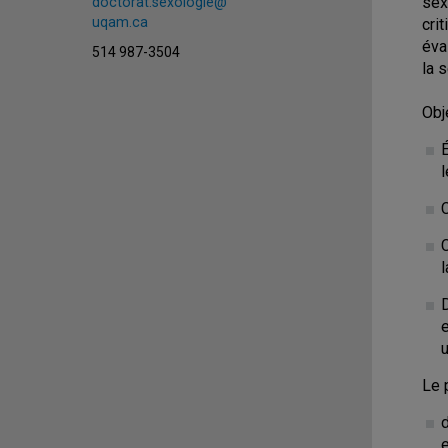
sex
doctorat.sexologie@
uqam.ca
cri
éva
514 987-3504
la 
Obj
l
e
u
Le 
d