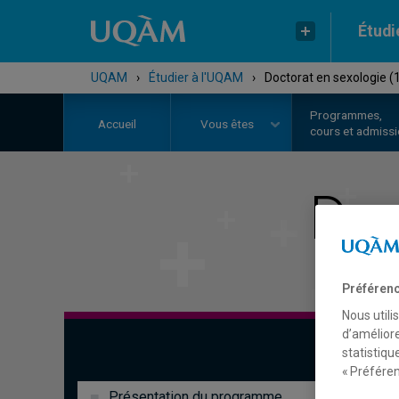
Étudi
UQAM
›
Étudier à l'UQAM
›
Doctorat en sexologie (
Programmes,
Accueil
Vous êtes
cours et admiss
Doc
Préférenc
Nous utili
d’améliore
statistiqu
« Préféren
Présentation du programme