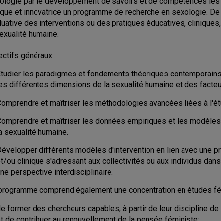
ologie par le développement de savoirs et de compétences les h
tique et innovatrice un programme de recherche en sexologie. De
luative des interventions ou des pratiques éducatives, cliniques
sexualité humaine.
ectifs généraux :
Étudier les paradigmes et fondements théoriques contemporains 
les différentes dimensions de la sexualité humaine et des facte
Comprendre et maîtriser les méthodologies avancées liées à l'ét
Comprendre et maîtriser les données empiriques et les modèles 
a sexualité humaine.
Développer différents modèles d'intervention en lien avec une p
t/ou clinique s'adressant aux collectivités ou aux individus dans
ne perspective interdisciplinaire.
programme comprend également une concentration en études fémi
e former des chercheurs capables, à partir de leur discipline de
et de contribuer au renouvellement de la pensée féministe;