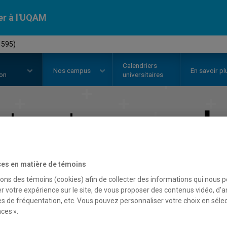
er à l'UQAM
1595)
Calendriers
Nos
campus
En savoir pl
ion
universitaires
torat en
sexol
Faculté des sciences humaines
es en matière de témoins
sons des témoins (cookies) afin de collecter des informations qui nous 
r votre expérience sur le site, de vous proposer des contenus vidéo, d’a
es de fréquentation, etc. Vous pouvez personnaliser votre choix en séle
ces ».