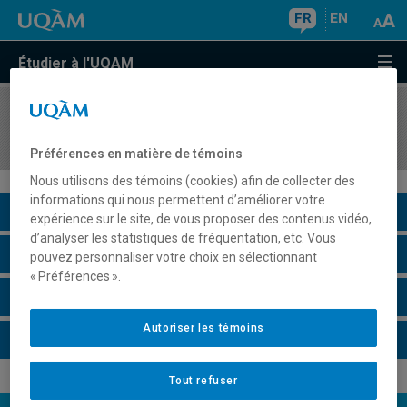
FR
EN
Étudier à l'UQAM
COURS
//
SHM4000
Homosexualité et société
Préférences en matière de témoins
Nous utilisons des témoins (cookies) afin de collecter des
informations qui nous permettent d’améliorer votre
Description du cours
expérience sur le site, de vous proposer des contenus vidéo,
d’analyser les statistiques de fréquentation, etc. Vous
Horaire - Été 2026
pouvez personnaliser votre choix en sélectionnant
« Préférences ».
Horaire - Automne 2026
Autoriser les témoins
Horaire - Hiver 2027
Tout refuser