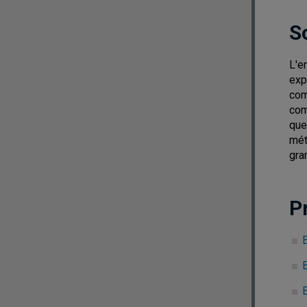
S
L'e
exp
com
com
que
mét
gra
P