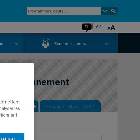
fr
en
us
Rencontrez-nous
 l'environnement
permettent
 - Automne 2026
Horaire - Hiver 2027
nalyser les
ctionnant
 refuser