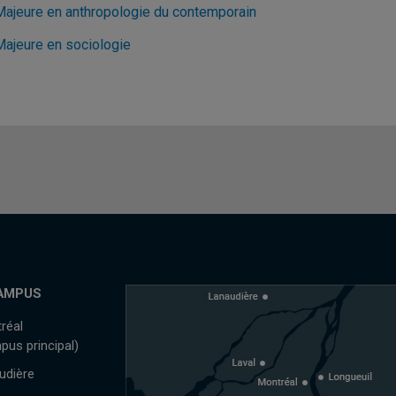
Majeure en anthropologie du contemporain
Majeure en sociologie
AMPUS
réal
pus principal)
udière