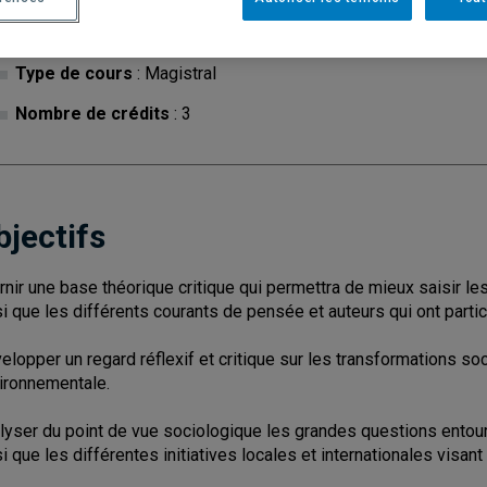
Cycle
: 1
Discipl
Type de cours
: Magistral
Nombre de crédits
: 3
bjectifs
rnir une base théorique critique qui permettra de mieux saisir 
si que les différents courants de pensée et auteurs qui ont partic
elopper un regard réflexif et critique sur les transformations soc
ironnementale.
lyser du point de vue sociologique les grandes questions entour
si que les différentes initiatives locales et internationales visant 