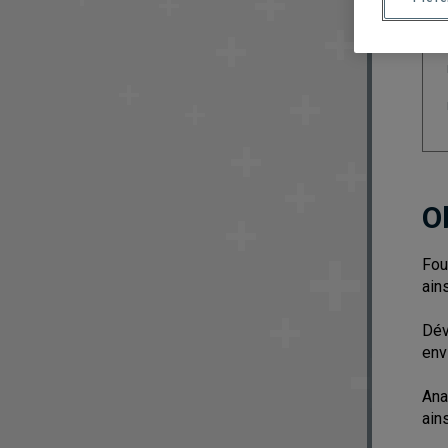
O
Fou
ain
Dév
env
Ana
ain