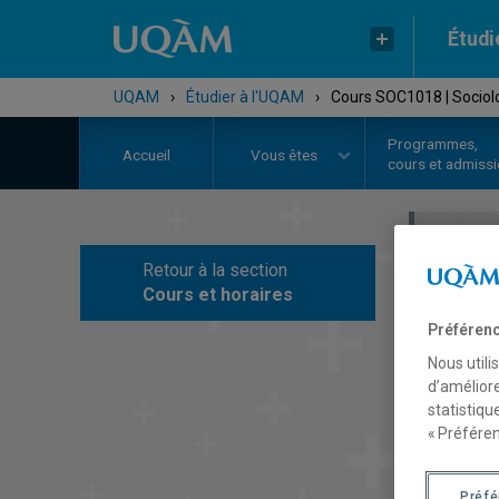
Étudi
UQAM
›
Étudier à l'UQAM
›
Cours SOC1018 | Sociol
Programmes,
Accueil
Vous êtes
cours et admiss
Retour à la section
C
Cours et horaires
Préférenc
Nous utili
d’améliore
statistiqu
« Préféren
Préf