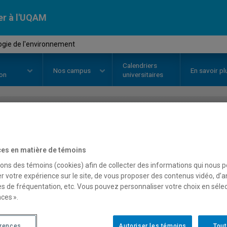
er à l'UQAM
ogie de l'environnement
Calendriers
Nos
campus
En savoir pl
ion
universitaires
OURS
//
SOC1018
-
Sociologie de
es en matière de témoins
sons des témoins (cookies) afin de collecter des informations qui nous 
Description
Horaire - Été 2026
Horaire
r votre expérience sur le site, de vous proposer des contenus vidéo, d’a
es de fréquentation, etc. Vous pouvez personnaliser votre choix en séle
ces ».
érences
Autoriser les témoins
Tout