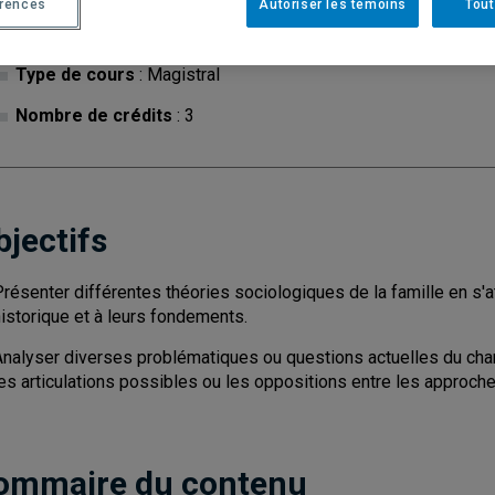
érences
Autoriser les témoins
Tout
Cycle
: 1
Discipl
Type de cours
: Magistral
Nombre de crédits
: 3
bjectifs
résenter différentes théories sociologiques de la famille en s'a
istorique et à leurs fondements.
Analyser diverses problématiques ou questions actuelles du cham
es articulations possibles ou les oppositions entre les approche
ommaire du contenu