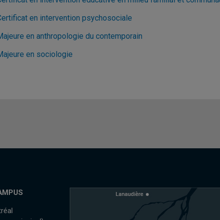
ertificat en intervention psychosociale
Majeure en anthropologie du contemporain
Majeure en sociologie
AMPUS
réal