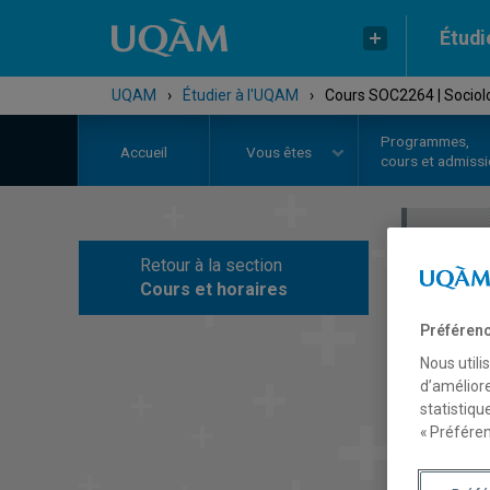
Étudi
UQAM
›
Étudier à l'UQAM
›
Cours SOC2264 | Sociolo
Programmes,
Accueil
Vous êtes
cours et admiss
Retour à la section
C
Cours et horaires
Préférenc
Nous utili
d’améliore
statistiqu
« Préféren