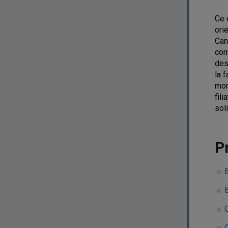
Ce 
ori
Can
con
des
la 
mon
fili
soli
P
B
C
C