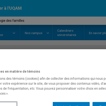
er à l'UQAM
gie des familles
Calendriers
Nos
campus
En savoir pl
ion
universitaires
OURS
//
SOC2264
-
Sociologie de
es en matière de témoins
sons des témoins (cookies) afin de collecter des informations qui nous 
Description
Horaire - Été 2026
Horaire
r votre expérience sur le site, de vous proposer des contenus vidéo, d’a
es de fréquentation, etc. Vous pouvez personnaliser votre choix en séle
ces ».