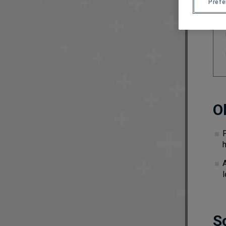
Préf
O
P
h
l
S