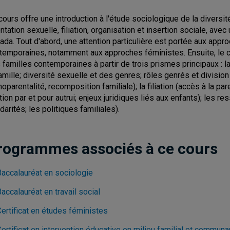
cours offre une introduction à l'étude sociologique de la divers
entation sexuelle, filiation, organisation et insertion sociale, ave
ada. Tout d'abord, une attention particulière est portée aux app
temporaines, notamment aux approches féministes. Ensuite, le c
 familles contemporaines à partir de trois prismes principaux : la
famille; diversité sexuelle et des genres; rôles genrés et divisio
oparentalité, recomposition familiale); la filiation (accès à la pare
ation par et pour autrui; enjeux juridiques liés aux enfants); les re
darités; les politiques familiales).
rogrammes associés à ce cours
Baccalauréat en sociologie
accalauréat en travail social
ertificat en études féministes
ertificat en intervention éducative en milieu familial et communa