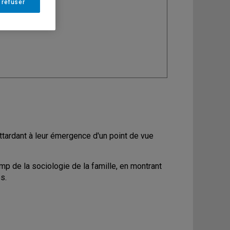
 refuser
ine
: Sociologie
ttardant à leur émergence d'un point de vue
p de la sociologie de la famille, en montrant
s.