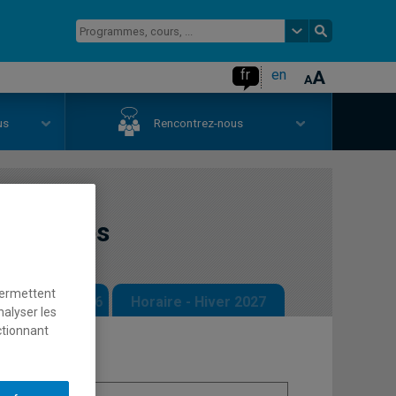
fr
en
us
Rencontrez-nous
s familles
permettent
 - Automne 2026
Horaire - Hiver 2027
nalyser les
ctionnant