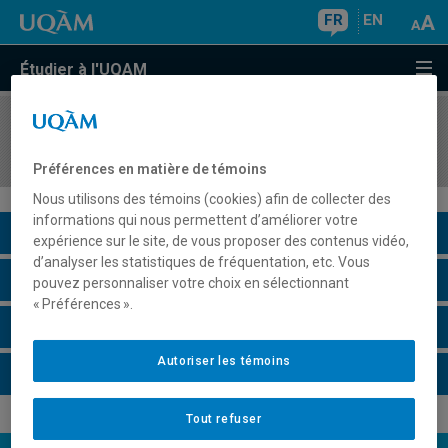
FR
EN
Étudier à l'UQAM
COURS
//
SOC8245
Théories sociopolitiques
Préférences en matière de témoins
Nous utilisons des témoins (cookies) afin de collecter des
informations qui nous permettent d’améliorer votre
Description du cours
expérience sur le site, de vous proposer des contenus vidéo,
d’analyser les statistiques de fréquentation, etc. Vous
Horaire - Été 2026
pouvez personnaliser votre choix en sélectionnant
« Préférences ».
Horaire - Automne 2026
Autoriser les témoins
Horaire - Hiver 2027
Tout refuser