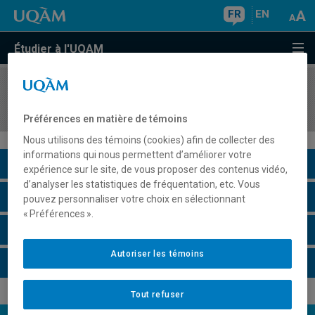
FR
EN
Étudier à l'UQAM
COURS
//
SOC8745
Action collective et mouvements sociaux
Préférences en matière de témoins
Nous utilisons des témoins (cookies) afin de collecter des
informations qui nous permettent d’améliorer votre
Description du cours
expérience sur le site, de vous proposer des contenus vidéo,
d’analyser les statistiques de fréquentation, etc. Vous
Horaire - Été 2026
pouvez personnaliser votre choix en sélectionnant
« Préférences ».
Horaire - Automne 2026
Autoriser les témoins
Horaire - Hiver 2027
Tout refuser