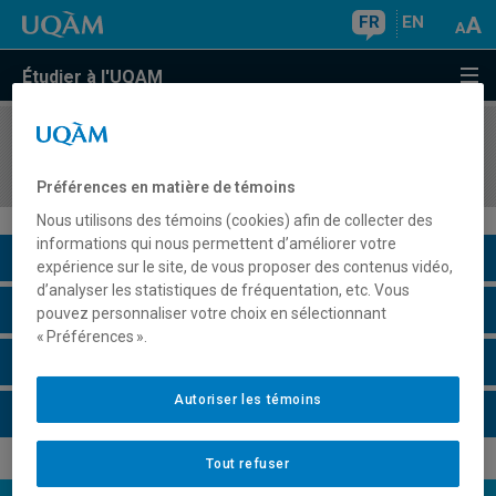
FR
EN
Étudier à l'UQAM
COURS
//
SOC8750
Socio-anthropologie du développement
Préférences en matière de témoins
Nous utilisons des témoins (cookies) afin de collecter des
informations qui nous permettent d’améliorer votre
Description du cours
expérience sur le site, de vous proposer des contenus vidéo,
d’analyser les statistiques de fréquentation, etc. Vous
Horaire - Été 2026
pouvez personnaliser votre choix en sélectionnant
« Préférences ».
Horaire - Automne 2026
Autoriser les témoins
Horaire - Hiver 2027
Tout refuser