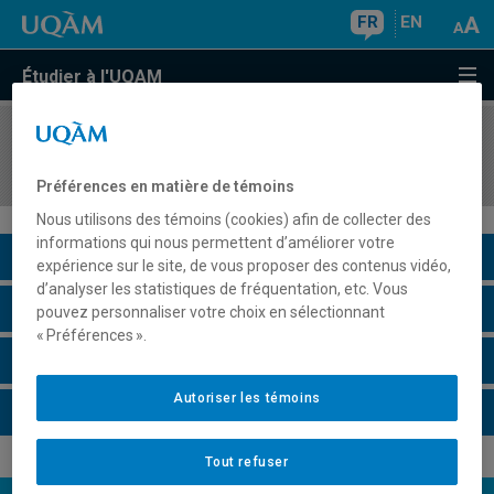
FR
EN
Étudier à l'UQAM
COURS
//
SOC8850
Organisation sociale et institutions
Préférences en matière de témoins
Nous utilisons des témoins (cookies) afin de collecter des
informations qui nous permettent d’améliorer votre
Description du cours
expérience sur le site, de vous proposer des contenus vidéo,
d’analyser les statistiques de fréquentation, etc. Vous
Horaire - Été 2026
pouvez personnaliser votre choix en sélectionnant
« Préférences ».
Horaire - Automne 2026
Autoriser les témoins
Horaire - Hiver 2027
Tout refuser