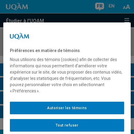
FR
EN
Étudier à l'UQAM
COURS
//
STT2100
Laboratoire de statistique
Préférences en matière de témoins
Nous utilisons des témoins (cookies) afin de collecter des
informations qui nous permettent d’améliorer votre
Description du cours
expérience sur le site, de vous proposer des contenus vidéo,
d’analyser les statistiques de fréquentation, etc. Vous
Horaire - Été 2026
pouvez personnaliser votre choix en sélectionnant
« Préférences ».
Horaire - Automne 2026
Autoriser les témoins
Horaire - Hiver 2027
Tout refuser