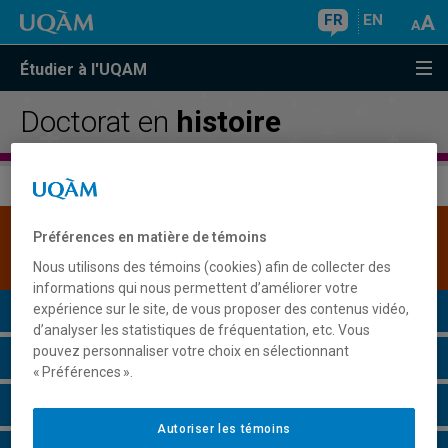
FR
EN
Étudier à l'UQAM
Doctorat en
histoire
Une version plus récente de ce programme est
Préférences en matière de témoins
disponible.
Cliquez ici pour la consulter
.
Nous utilisons des témoins (cookies) afin de collecter des
informations qui nous permettent d’améliorer votre
Présentation du programme
expérience sur le site, de vous proposer des contenus vidéo,
d’analyser les statistiques de fréquentation, etc. Vous
pouvez personnaliser votre choix en sélectionnant
Conditions d'admission
« Préférences ».
Cours à suivre et horaires
Autoriser les témoins