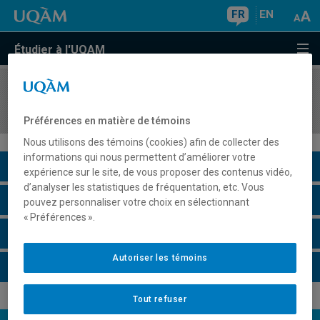
FR
EN
Étudier à l'UQAM
COURS
//
HIS806X
Civilisations non-occidentales
Préférences en matière de témoins
Nous utilisons des témoins (cookies) afin de collecter des
informations qui nous permettent d’améliorer votre
Description du cours
expérience sur le site, de vous proposer des contenus vidéo,
d’analyser les statistiques de fréquentation, etc. Vous
Horaire - Été 2026
pouvez personnaliser votre choix en sélectionnant
« Préférences ».
Horaire - Automne 2026
Autoriser les témoins
Horaire - Hiver 2027
Tout refuser