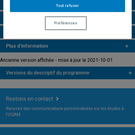
Grille de cheminement
Tout refuser
Remarques et règlements
Préférences
Faire une demande d'admission
Plus d'information
Ancienne version affichée - mise à jour le 2021-10-01
Versions du descriptif du programme
Restons en contact
Recevez des communications personnalisées sur les études à
l'UQAM.