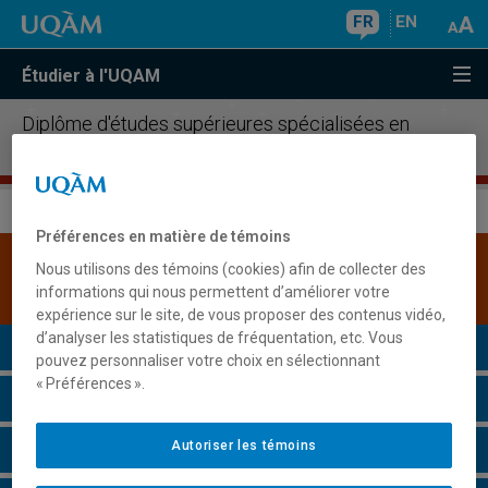
FR
EN
Étudier à l'UQAM
Diplôme d'études supérieures spécialisées en
fiscalité
Préférences en matière de témoins
Une version plus récente de ce programme est
Nous utilisons des témoins (cookies) afin de collecter des
disponible.
Cliquez ici pour la consulter
.
informations qui nous permettent d’améliorer votre
expérience sur le site, de vous proposer des contenus vidéo,
d’analyser les statistiques de fréquentation, etc. Vous
Présentation du programme
pouvez personnaliser votre choix en sélectionnant
« Préférences ».
Conditions d'admission
Autoriser les témoins
Cours à suivre et horaires