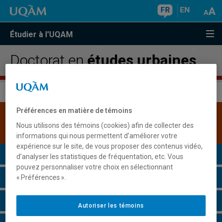
FR
EN
Étudier à l'UQAM
Doctorat en
études urbaines
Préférences en matière de témoins
Une version plus récente de ce programme est
Nous utilisons des témoins (cookies) afin de collecter des
disponible.
Cliquez ici pour la consulter
.
informations qui nous permettent d’améliorer votre
expérience sur le site, de vous proposer des contenus vidéo,
Présentation du programme
d’analyser les statistiques de fréquentation, etc. Vous
pouvez personnaliser votre choix en sélectionnant
Conditions d'admission
« Préférences ».
Cours à suivre et horaires
Autoriser les témoins