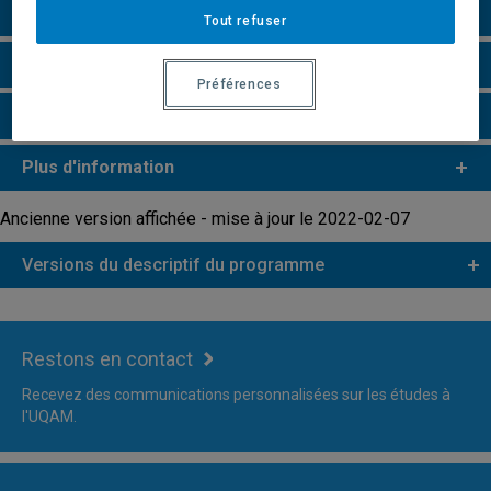
Grille de cheminement
Tout refuser
Remarques et règlements
Préférences
Faire une demande d'admission
Plus d'information
Ancienne version affichée - mise à jour le 2022-02-07
Versions du descriptif du programme
Restons en contact
Recevez des communications personnalisées sur les études à
l'UQAM.