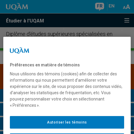
FR
EN
Étudier à l'UQAM
Diplôme d'études supérieures spécialisées en
sciences de la vie et biopharmaceutiques
Préférences en matière de témoins
Une version plus récente de ce programme est
Nous utilisons des témoins (cookies) afin de collecter des
disponible.
Cliquez ici pour la consulter
.
informations qui nous permettent d’améliorer votre
expérience sur le site, de vous proposer des contenus vidéo,
d’analyser les statistiques de fréquentation, etc. Vous
Présentation du programme
pouvez personnaliser votre choix en sélectionnant
« Préférences ».
Conditions d'admission
Autoriser les témoins
Cours à suivre et horaires