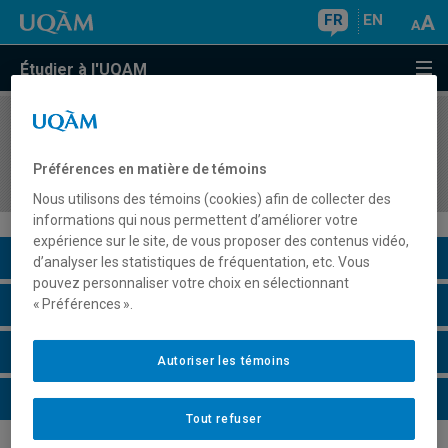
FR
EN
Étudier à l'UQAM
COURS
//
BIF7100
Ressources bioinformatiques et bioinformatique
Préférences en matière de témoins
séquentielle
Nous utilisons des témoins (cookies) afin de collecter des
informations qui nous permettent d’améliorer votre
expérience sur le site, de vous proposer des contenus vidéo,
Description du cours
d’analyser les statistiques de fréquentation, etc. Vous
pouvez personnaliser votre choix en sélectionnant
Horaire - Été 2026
« Préférences ».
Horaire - Automne 2026
Autoriser les témoins
Horaire - Hiver 2027
Tout refuser