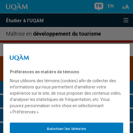
FR
EN
Étudier à l'UQAM
Maîtrise en
développement du tourisme
Une version plus récente de ce programme est
disponible.
Cliquez ici pour la consulter
.
Préférences en matière de témoins
Nous utilisons des témoins (cookies) afin de collecter des
Présentation du programme
informations qui nous permettent d’améliorer votre
expérience sur le site, de vous proposer des contenus vidéo,
d’analyser les statistiques de fréquentation, etc. Vous
Conditions d'admission
pouvez personnaliser votre choix en sélectionnant
« Préférences ».
Cours à suivre et horaires
Grille de cheminement
Autoriser les témoins