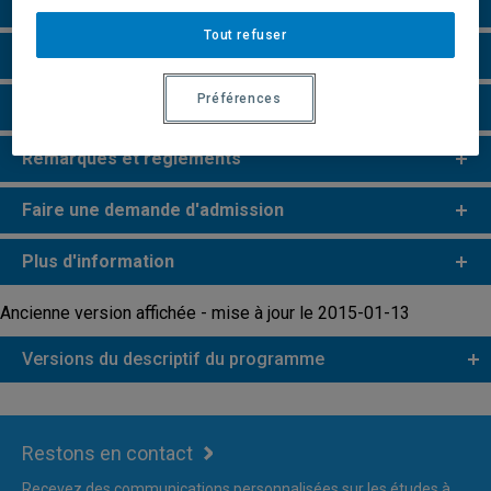
Particularités
Tout refuser
Perspectives professionnelles
Préférences
Champs de recherche
Remarques et règlements
Faire une demande d'admission
Plus d'information
Ancienne version affichée - mise à jour le 2015-01-13
Versions du descriptif du programme
Restons en contact
Recevez des communications personnalisées sur les études à