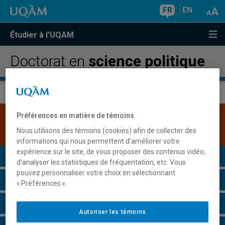
FR
EN
Étudier à l'UQAM
Doctorat en
science politique
Préférences en matière de témoins
Une version plus récente de ce programme est
disponible.
Cliquez ici pour la consulter
.
Nous utilisons des témoins (cookies) afin de collecter des
informations qui nous permettent d’améliorer votre
expérience sur le site, de vous proposer des contenus vidéo,
Présentation du programme
d’analyser les statistiques de fréquentation, etc. Vous
pouvez personnaliser votre choix en sélectionnant
Conditions d'admission
« Préférences ».
Cours à suivre et horaires
Autoriser les témoins