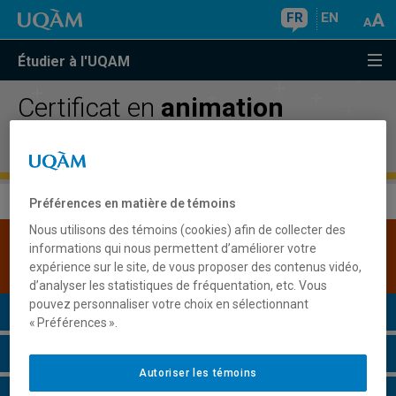
FR
EN
Étudier à l'UQAM
Certificat en
animation
culturelle
Préférences en matière de témoins
Nous utilisons des témoins (cookies) afin de collecter des
Une version plus récente de ce programme est
informations qui nous permettent d’améliorer votre
disponible.
Cliquez ici pour la consulter
.
expérience sur le site, de vous proposer des contenus vidéo,
d’analyser les statistiques de fréquentation, etc. Vous
pouvez personnaliser votre choix en sélectionnant
Présentation du programme
« Préférences ».
Conditions d'admission
Autoriser les témoins
Cours à suivre et horaires