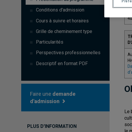
Préf
C
Conditions d'admission
4
Cours à suivre et horaires
Grille de cheminement type
T
Particularités
D
Perspectives professionnelles
A
Hi
Descriptif en format PDF
Da
d'
O
Faire une
demande
d'admission
Le 
cul
soc
PLUS D'INFORMATION
le 