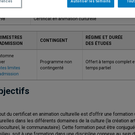
érences
Autoriser les témoins
Tout
ODE
TITRE
098
Certificat en animation culturelle
RIMESTRES
RÉGIME ET DURÉE
CONTINGENT
'ADMISSION
DES ÉTUDES
utomne
ver
Programme non
Offert à temps complet e
tes limites
contingenté
temps partiel
admission
bjectifs
but du certificat en animation culturelle est d'offrir une formation
turelles dans les différents domaines de la culture (la création art
ioculturel, le communautaire). Cette formation peut être conjugu
milieu, soit à une formation dans une discipline connexe au sein