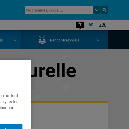
fr
en
us
Rencontrez-nous
ulturelle
permettent
nalyser les
ctionnant