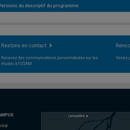
Versions du descriptif du programme
Restons en contact
Renco
Recevez des communications personnalisées sur les
Venez p
études à l'UQAM.
AMPUS
réal