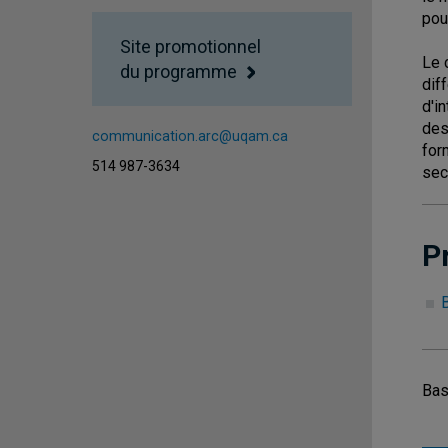
pour
Site promotionnel
Le 
du programme
dif
d'i
des
communication.arc@uqam.ca
for
514 987-3634
sec
P
B
Bas