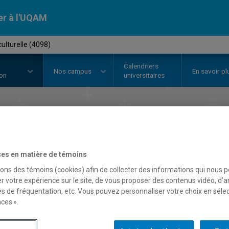
er à l'UQAM
culturelle (4098)
Calendriers
Nos
campus
En savoir pl
ion
universitaires
t en
animation c
es en matière de témoins
Faculté de communication
sons des témoins (cookies) afin de collecter des informations qui nous 
r votre expérience sur le site, de vous proposer des contenus vidéo, d’a
es de fréquentation, etc. Vous pouvez personnaliser votre choix en séle
ces ».