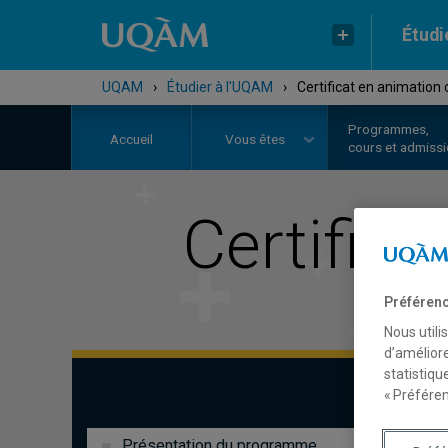
Étudi
UQAM
›
Étudier à l'UQAM
›
Certificat en animation 
Programmes,
Accueil
Vous êtes
cours et admiss
Certifica
Préférenc
Nous utili
d’améliore
statistiqu
« Préféren
Présentation du programme