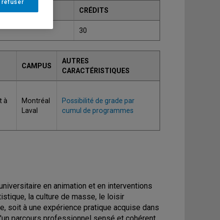
 refuser
CRÉDITS
30
AUTRES
CAMPUS
CARACTÉRISTIQUES
t à
Montréal
Possibilité de grade par
Laval
cumul de programmes
 universitaire en animation et en interventions
istique, la culture de masse, le loisir
ée, soit à une expérience pratique acquise dans
 d'un parcours professionnel sensé et cohérent