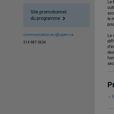
Le 
cul
Site promotionnel
soc
du programme
le 
pour
communication.arc@uqam.ca
Le 
dif
514 987-3634
d'i
des
for
sec
P
B