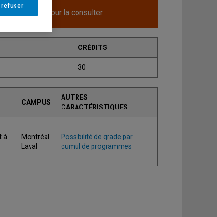
 refuser
le.
Cliquez ici pour la consulter
.
CRÉDITS
30
AUTRES
CAMPUS
CARACTÉRISTIQUES
t à
Montréal
Possibilité de grade par
Laval
cumul de programmes