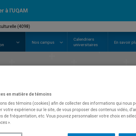
er à l'UQAM
culturelle (4098)
Calendriers
Nos
campus
En savoir pl
ion
universitaires
t en
animation c
Faculté de communication
es en matière de témoins
sons des témoins (cookies) afin de collecter des informations qui nous 
r votre expérience sur le site, de vous proposer des contenus vidéo, d’a
es de fréquentation, etc. Vous pouvez personnaliser votre choix en séle
ces ».