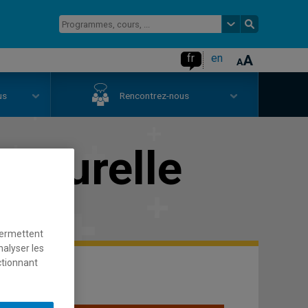
fr
en
us
Rencontrez-nous
ulturelle
permettent
nalyser les
ctionnant