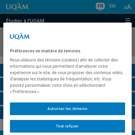
FR
EN
Étudier à l'UQAM
COURS
//
SEX3383
Sexualités, genres et féminismes
Préférences en matière de témoins
Nous utilisons des témoins (cookies) afin de collecter des
informations qui nous permettent d’améliorer votre
Description du cours
expérience sur le site, de vous proposer des contenus vidéo,
d’analyser les statistiques de fréquentation, etc. Vous
Horaire - Été 2026
pouvez personnaliser votre choix en sélectionnant
« Préférences ».
Horaire - Automne 2026
Autoriser les témoins
Horaire - Hiver 2027
Tout refuser