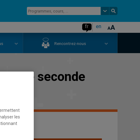
fr
en
us
Rencontrez-nous
langue seconde
permettent
nalyser les
ctionnant