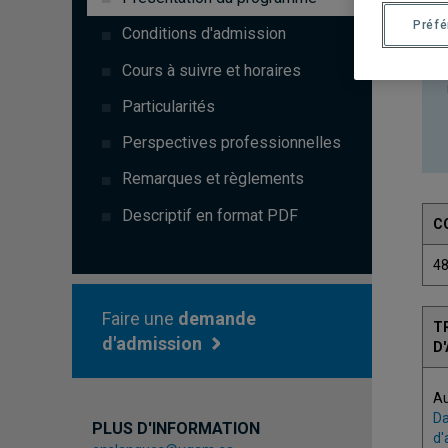
Préf
Conditions d'admission
Cours à suivre et horaires
Particularités
Perspectives professionnelles
Remarques et règlements
Descriptif en format PDF
C
4
Faire une
demande
T
d'admission
D
A
Da
PLUS D'INFORMATION
d'