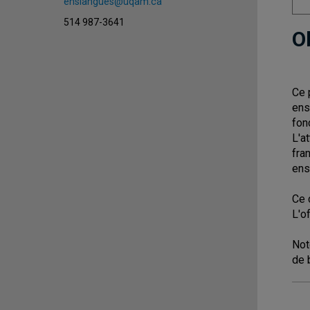
enslangues@uqam.ca
514 987-3641
O
Ce 
ens
fon
L'a
fra
ens
Ce 
L'o
Not
de 