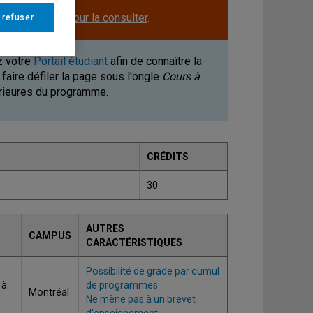
le.
Cliquez ici pour la consulter
.
 refuser
z votre
Portail étudiant
afin de connaître la
faire défiler la page sous l'ongle
Cours à
érieures du programme.
CRÉDITS
30
AUTRES
CAMPUS
CARACTÉRISTIQUES
Possibilité de grade par cumul
 à
de programmes
Montréal
Ne mène pas à un brevet