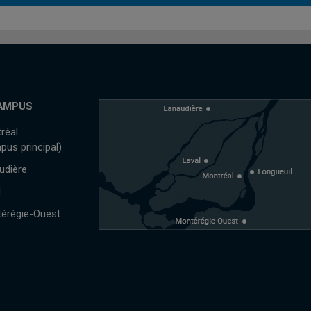
AMPUS
réal
pus principal)
udière
l
érégie-Ouest