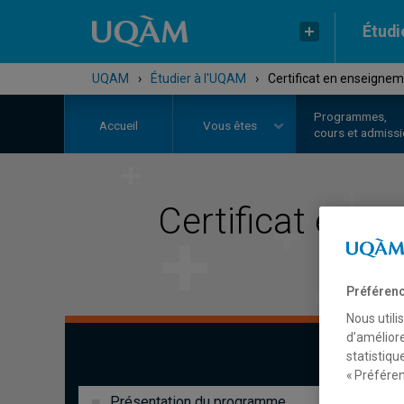
Étudi
UQAM
›
Étudier à l'UQAM
›
Certificat en enseigne
Programmes,
Accueil
Vous êtes
cours et admiss
Certificat en
en
Préférenc
Nous utili
d’améliore
statistiqu
« Préféren
Présentation du programme