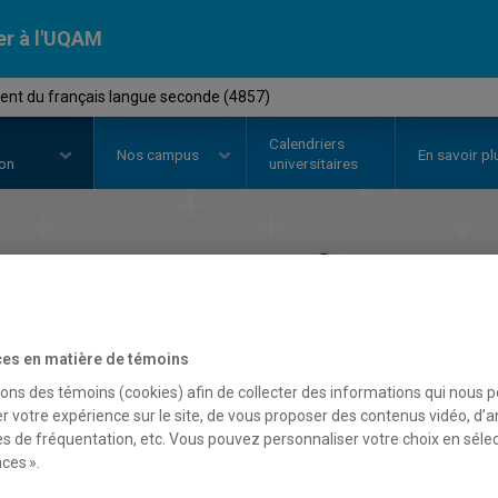
er à l'UQAM
ment du français langue seconde (4857)
Calendriers
Nos
campus
En savoir pl
ion
universitaires
seignement du français 
Faculté des sciences de l'éducation
es en matière de témoins
sons des témoins (cookies) afin de collecter des informations qui nous 
r votre expérience sur le site, de vous proposer des contenus vidéo, d’a
es de fréquentation, etc. Vous pouvez personnaliser votre choix en séle
ces ».