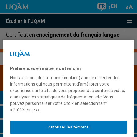
FR
EN
Étudier à l'UQAM
Certificat en
enseignement du français langue
seconde
Préférences en matière de témoins
Une version plus récente de ce programme est
Nous utilisons des témoins (cookies) afin de collecter des
disponible.
Cliquez ici pour la consulter
.
informations qui nous permettent d’améliorer votre
expérience sur le site, de vous proposer des contenus vidéo,
Présentation du programme
d’analyser les statistiques de fréquentation, etc. Vous
pouvez personnaliser votre choix en sélectionnant
« Préférences ».
Conditions d'admission
Cours à suivre et horaires
Autoriser les témoins