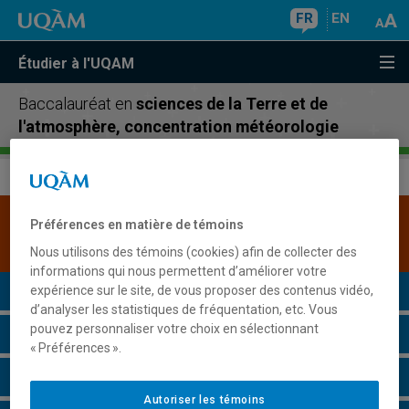
FR
EN
Étudier à l'UQAM
Baccalauréat en
sciences de la Terre et de
l'atmosphère, concentration météorologie
Une version plus récente de ce programme est
Préférences en matière de témoins
disponible.
Cliquez ici pour la consulter
.
Nous utilisons des témoins (cookies) afin de collecter des
informations qui nous permettent d’améliorer votre
Présentation du programme
expérience sur le site, de vous proposer des contenus vidéo,
d’analyser les statistiques de fréquentation, etc. Vous
pouvez personnaliser votre choix en sélectionnant
Conditions d'admission
« Préférences ».
Cours à suivre et horaires
Autoriser les témoins