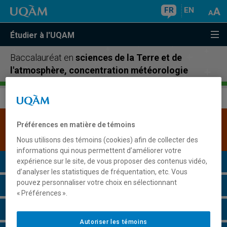
FR
EN
Étudier à l'UQAM
Baccalauréat en
sciences de la Terre et de
l'atmosphère, concentration météorologie
Une version plus récente de ce programme est
Préférences en matière de témoins
disponible.
Cliquez ici pour la consulter
.
Nous utilisons des témoins (cookies) afin de collecter des
informations qui nous permettent d’améliorer votre
Présentation du programme
expérience sur le site, de vous proposer des contenus vidéo,
d’analyser les statistiques de fréquentation, etc. Vous
pouvez personnaliser votre choix en sélectionnant
Conditions d'admission
« Préférences ».
Cours à suivre et horaires
Autoriser les témoins