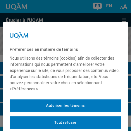
FR
EN
Étudier à l'UQAM
COURS
//
ACT1200
Mathématiques financières I
Préférences en matière de témoins
Nous utilisons des témoins (cookies) afin de collecter des
informations qui nous permettent d’améliorer votre
Description du cours
expérience sur le site, de vous proposer des contenus vidéo,
d’analyser les statistiques de fréquentation, etc. Vous
Horaire - Été 2026
pouvez personnaliser votre choix en sélectionnant
« Préférences ».
Horaire - Automne 2026
Autoriser les témoins
Horaire - Hiver 2027
Tout refuser