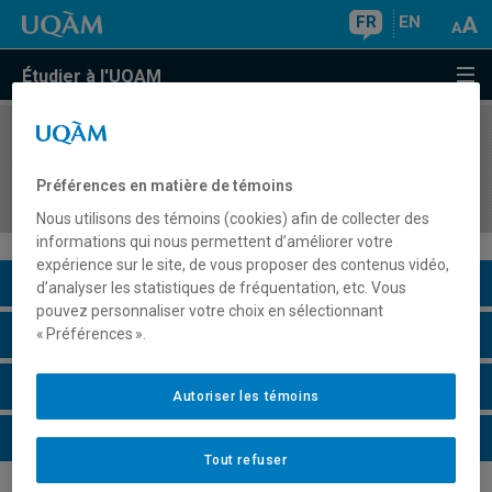
FR
EN
Étudier à l'UQAM
COURS
//
AOT5318
Conception et développement d'application
Préférences en matière de témoins
Workflow
Nous utilisons des témoins (cookies) afin de collecter des
informations qui nous permettent d’améliorer votre
expérience sur le site, de vous proposer des contenus vidéo,
Description du cours
d’analyser les statistiques de fréquentation, etc. Vous
pouvez personnaliser votre choix en sélectionnant
Horaire - Été 2026
« Préférences ».
Horaire - Automne 2026
Autoriser les témoins
Horaire - Hiver 2027
Tout refuser