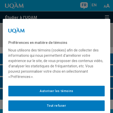
FR
EN
Étudier à l'UQAM
COURS
//
ASS2063
Intégration scolaire et modèles d'intervention
Préférences en matière de témoins
Nous utilisons des témoins (cookies) afin de collecter des
informations qui nous permettent d’améliorer votre
Description du cours
expérience sur le site, de vous proposer des contenus vidéo,
d’analyser les statistiques de fréquentation, etc. Vous
Horaire - Été 2026
pouvez personnaliser votre choix en sélectionnant
« Préférences ».
Horaire - Automne 2026
Autoriser les témoins
Horaire - Hiver 2027
Tout refuser