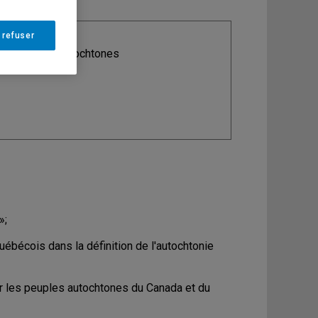
 refuser
ine
: Études autochtones
»;
uébécois dans la définition de l'autochtonie
ur les peuples autochtones du Canada et du