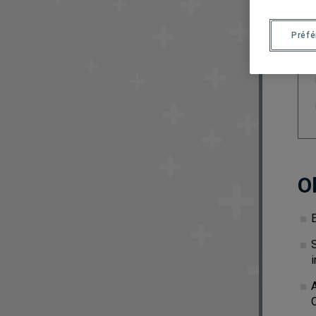
Préf
O
S
i