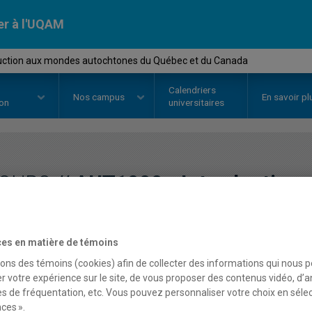
er à l'UQAM
uction aux mondes autochtones du Québec et du Canada
Calendriers
Nos
campus
En savoir pl
ion
universitaires
OURS
//
AUT1000
-
Introduction
autochtones du Québec 
es en matière de témoins
sons des témoins (cookies) afin de collecter des informations qui nous 
Description
Horaire - Été 2026
Horaire
r votre expérience sur le site, de vous proposer des contenus vidéo, d’a
es de fréquentation, etc. Vous pouvez personnaliser votre choix en séle
ces ».