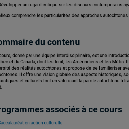
Développer un regard critique sur les discours contemporains aya
Mieux comprendre les particularités des approches autochtones d
ommaire du contenu
cours, donné par une équipe interdisciplinaire, est une introduc
bec et du Canada, dont les Inuit, les Amérindiens et les Métis. Il v
ersité des réalités autochtones et propose de se familiariser a
ochtones. Il offre une vision globale des aspects historiques, so
guistiques et culturels tout en valorisant la parole autochtone à 
).
rogrammes associés à ce cours
accalauréat en action culturelle