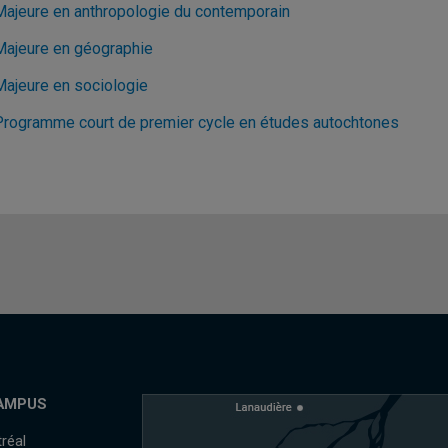
Majeure en anthropologie du contemporain
Majeure en géographie
Majeure en sociologie
Programme court de premier cycle en études autochtones
AMPUS
réal