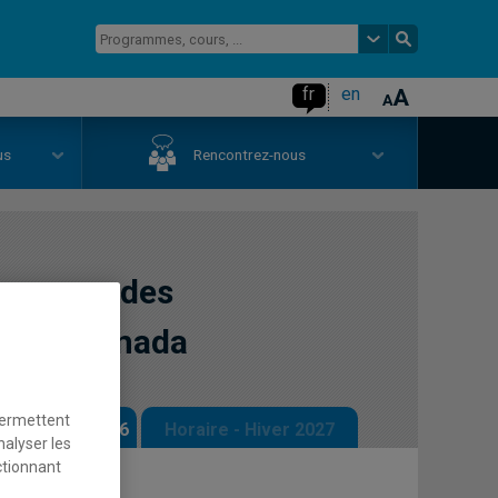
fr
en
us
Rencontrez-nous
 aux mondes
et du Canada
permettent
 - Automne 2026
Horaire - Hiver 2027
nalyser les
ctionnant