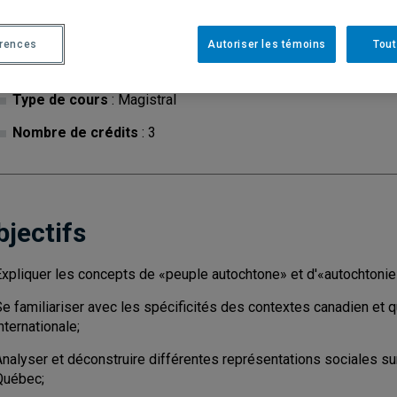
érences
Autoriser les témoins
Tout
Cycle
: 1
Discipl
Type de cours
: Magistral
Nombre de crédits
: 3
bjectifs
Expliquer les concepts de «peuple autochtone» et d'«autochtonie
e familiariser avec les spécificités des contextes canadien et q
nternationale;
Analyser et déconstruire différentes représentations sociales s
Québec;