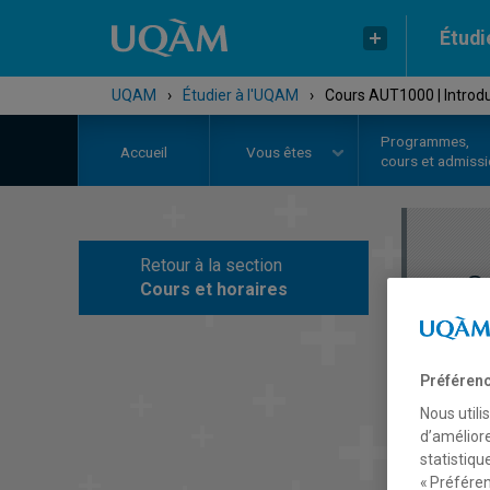
Étudi
UQAM
›
Étudier à l'UQAM
›
Cours AUT1000 | Introd
Programmes,
Accueil
Vous êtes
cours et admiss
Retour à la section
C
Cours et horaires
Préférenc
Nous utili
d’améliore
statistiqu
« Préféren