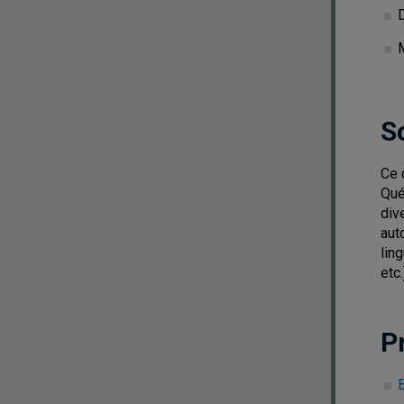
S
Ce 
Qué
div
aut
lin
etc.
P
B