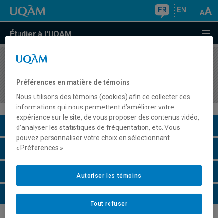
FR
EN
Étudier à l'UQAM
COURS
//
AUT1000
Introduction aux mondes autochtones du
Préférences en matière de témoins
Québec et du Canada
Nous utilisons des témoins (cookies) afin de collecter des
informations qui nous permettent d’améliorer votre
expérience sur le site, de vous proposer des contenus vidéo,
Description du cours
d’analyser les statistiques de fréquentation, etc. Vous
pouvez personnaliser votre choix en sélectionnant
Horaire - Été 2026
« Préférences ».
Horaire - Automne 2026
Autoriser les témoins
Horaire - Hiver 2027
Tout refuser